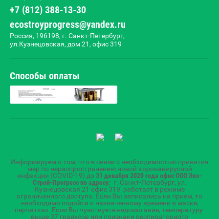
+7 (812) 388-13-30
ecostroyprogress@yandex.ru
Россия, 196198, г. Санкт-Петербург,
ул.Кузнецовская, дом 21, офис 319
Способы оплаты
Информируем о том, что в связи с необходимостью принятия
мер по нераспространению новой коронавирусной
инфекции (COVID-19) до
31 декабря 2020 года
офис ООО Эко-
Строй-Прогресс по адресу:
г. Санкт-Петербург, ул.
Кузнецовская 21 офис 319 работает в режиме
ограниченного доступа. Если Вы записались на прием, то
необходимо подойти к назначенному времени в маске,
перчатках. Если Вы чувствуете недомогание, температуру
выше 37 градусов или признаки респираторного